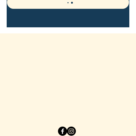
CONTACT
sea-line@orange.fr
Tel: 04 68 73 10 05
20 av de la côte vermeille
66140 Canet en Roussillon