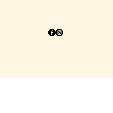
Tel: 04 68 73 10 05
20 av de la côte vermeille
66140 Canet en Roussillon
© 2025
DETAILSPROD